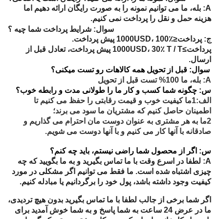
A: بله، ما می توانیم نمونه را به صورت رایگان ارائه دهیم اما
هزینه حمل و نقل را پرداخت نمی کنیم.
سوال: شرايط پرداخت شما چيه ؟
ج: پرداخت≤1000USD، 100٪ پیش پرداخت.
پرداخت≥1000USD، 30٪ T / T پیش پرداخت، تعادل قبل از
ارسال.
سوال: قبل از تحویل همه کالاهات رو تست میکنی؟
A: بله، ما 100% تست قبل از تحویل
س: چگونه شما کسب و کار ما را طولانی مدت و رابطه خوب؟
الف:1ما کیفیت خوب و قیمت رقابتی را حفظ می کنیم تا
اطمینان حاصل کنیم که مشتریان ما سود می برند؛
2ما به هر مشتری به عنوان دوست مان احترام می گذاریم و
صادقانه با آنها کار می کنیم و با آنها دوست می شویم.
س: اگر از محصول شما راضی نیستم، باید چه کنم؟
A: لطفا در اسرع وقت با ما تماس بگیرید و به ما بگویید که چه
چیزی اشتباه شده است. ما فقط می توانیم اگر مشکلی در مورد
کیفیت وجود داشته باشد، پول خود را برگردانیم یا مبادله کنیم.
اگر شما برخی از جالب لطفا با ما تماس بگیرید بدون هیچ تردیدی،
ما در عرض 24 ساعت به شما پاسخ و به شما خوش آمدید برای