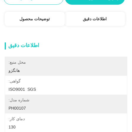
اطلاعات دقیق
توضیحات محصول
اطلاعات دقیق
محل منبع:
هانگژو
گواهی:
ISO9001  SGS
شماره مدل:
PH00107
دمای کار:
130