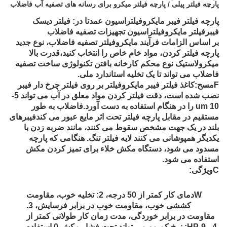
پارچه فیلتر پیلی / پارچه فیلتر میکرو برای رسانه های تصفیه آب فاضلاب
پارچه فیلتر فیبر مایکروفیلتراسیون عمدتا در
: فیلتر دیسک
فیبر
فیلتر مایکروفیلتراسیون تجهیزات تصفیه فاضلاب
بر اساس الزامات فرآیند مایکروفیلتر تصفیه فاضلاب، نوع جدید
پارچه فیلتر کردن، مواد خام خاص را انتخاب کنید،قدرت بالا
میکرولاستیک نوع محکم کارخانه بافتن تکنولوژی ساخت تصفیه
فاضلاب می تواند تا یک تخلیه استاندارد ملی.
F
مسح
:کاغذ فیلتر فیبر مایکروفیلتر بر روی فیلتر چرخ دار فیبر
نصب شده است، دقت فیلتر کردن مواد معلق در آب می تواند 5-
10 um را در هنگام استفاده به دست آورد.فاضلاب به طور
مستقیم در مقابل پارچه فیلتر تحت اثر مایع عبور می کندفیبرهای
بلند در یک جهت مشخص سقوط می کنند، مانند ضربه زدن با
یکدیگر همپوشانی می کنند لایه فیلتر تنگ. هنگامی که پارچه
مسدود می شود، دستگاه مکش خلاء برای تمیز کردن مکش
استفاده می شود.
C
ویژگی
:
W
دمای کار کمتر از 50 درجه، 2: تخلیه خوب، مقاومت
کششی خوب، مقاومت خوب در برابر فرسایش، 3.
مقاومت در برابر خوردگی، مدت زمان کار طولانی کمتر از
HP-9 ، 4: نرخ کم مو،می تواند تحت فشار مکش 0 استفاده