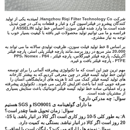
شرکت Hangzhou Riqi Filter Technology Co. لمیتد
به یکی از تولید
کنندگان پیشرو در فیلتراسیون گرد و غبار و قطعات یدکی در چین تبدیل
شده است.ما وارد شده فیلتر سوزن احساس خط تولید ASSELIN از
فرانسه و ما می توانیم تولید محصولات غیر بافته با کیفیت بسیار خوب با
توجه به نیاز مشتری.
بر اساس 8 خط تولید فیلت سوزن، ظرفیت تولیدی سالانه ما می تواند به
20،000 متر مربع در روز برسد.مانند پارچه فیلتر پلی استر، پارچه فیلتر
آکریلیک، پارچه فیلتر فیبرگلاس، پارچه فیلتر PPS، Nomex ، P84 ،
PTFE ، پارچه فیلتر بافت و غیره.
مهم ترین چیز این است که ما تکنولوژی پیشرفته آلمانی را برای توسعه
اولین خط تولید کیسه فیلتر در چین معرفی کردیم.که به بیشتر کارخانه
های تولید کیسه فیلتر کمک می کند تا هزینه های آزمایشگاهی انسان را
صرفه جویی کنند اما باعث افزایش کارایی می شوند.. تکنولوژی پیشرفته
و راه عملیاتی ساده خط تولید کیسه فیلتر اتوماتیک باعث ستایش بسیاری
از مشتریان شده است.
سوال:
چه مدرکي داري؟
ما دارای گواهینامه ی ISO9001 و SGS هستیم
سوال: زمان تحویل شما چقدر است؟
A: به طور کلی 5-10 روز کاری است اگر کالا در انبار باشد. یا 15-
20 روز است اگر کالا در انبار نباشد. بستگی به کمیت دارد.
سوال: نمونه ها را ارائه می کنید؟ رایگان است یا اضافی؟