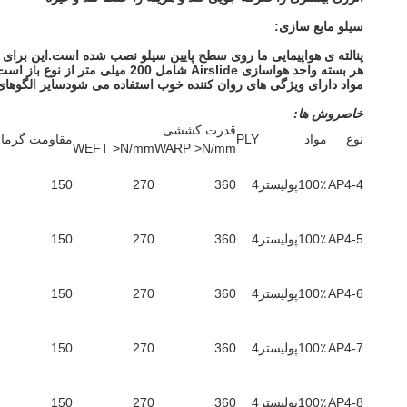
سیلو مایع سازی:
پنالته ی هواپیمایی ما روی سطح پایین سیلو نصب شده است.این برای
مواد دارای ویژگی های روان کننده خوب استفاده می شودسایر الگوهای 
خاص
روش ها:
قدرت کششی
نوع
مواد
PLY
مقاومت گرما oC
WEFT >N/mm
WARP >N/mm
AP4-4
100٪پولیستر
4
360
270
150
AP4-5
100٪پولیستر
4
360
270
150
AP4-6
100٪پولیستر
4
360
270
150
AP4-7
100٪پولیستر
4
360
270
150
AP4-8
100٪پولیستر
4
360
270
150