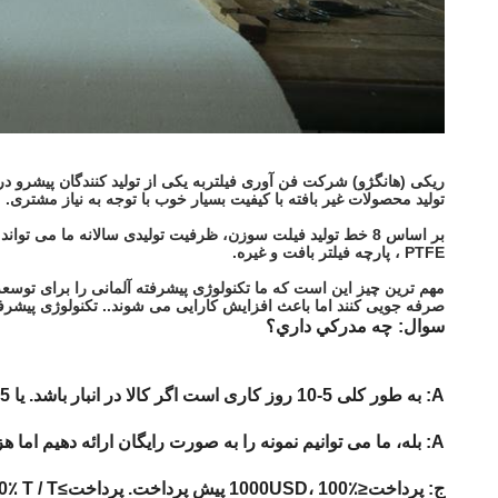
ریکی (هانگژو) شرکت فن آوری فیلتر
تولید محصولات غیر بافته با کیفیت بسیار خوب با توجه به نیاز مشتری.
PTFE ، پارچه فیلتر بافت و غیره.
مهم ترین چیز این است که ما تکنولوژی پیشرفته آلمانی را برای توسعه 
صرفه جویی کنند اما باعث افزایش کارایی می شوند.. تکنولوژی پیشرف
سوال:
چه مدرکي داري؟
A: به طور کلی 5-10 روز کاری است اگر کالا در انبار باشد. یا 15-20 روز است اگر کالا در انبار نباشد. بستگی به کمیت دارد.
A: بله، ما می توانیم نمونه را به صورت رایگان ارائه دهیم اما هزینه حمل و نقل را پرداخت نمی کنیم.
ج: پرداخت≤1000USD، 100٪ پیش پرداخت. پرداخت≥1000USD، 30٪ T / T پیش پرداخت، تعادل قبل از ارسال.