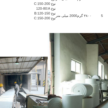
نوع C:150-200
نوع A؛80-120
نوع B:120-150
5
۳۸۰۰ گرم
2000 میلی متر
نوع C:150-200