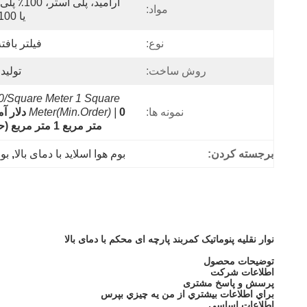
مواد:
یا 100٪ پنبه
نوع:
فیلتر بافت
روش ساخت:
تولید
/Square Meter 1 Square 
نمونه ها:
Meter(Min.Order) |
متر مربع 1 متر مربع (حداقل 
برجسته کردن:
بوم هوا اسلاید با دمای بالا
, 
بو
نوار نقلیه پنوماتیک کمربند پارچه ای محکم با دمای بالا
توضیحات محصول
اطلاعات شرکت
پرسش و پاسخ مشتری
براي اطلاعات بيشتري از من يه چيزي بپرس
اطلاعات اساسی