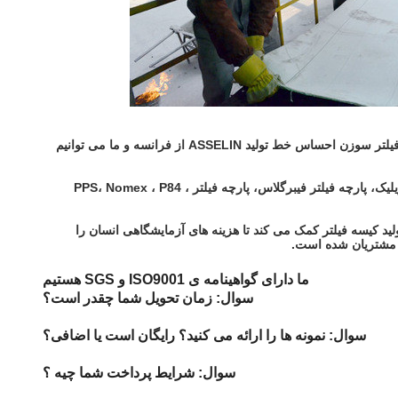
به یکی از تولید کنندگان پیشرو در فیلتراسیون گرد و غبار و قطعات یدکی در چین تبدیل شده است.ما وارد شده فیلتر سوزن احساس خط تولید ASSELIN از فرانسه و ما می توانیم
بر اساس 8 خط تولید فیلت سوزن، ظرفیت تولیدی سالانه ما می تواند به 20،000 متر مربع در روز برسد.مانند پارچه فیلتر پلی استر، پارچه فیلتر آکریلیک، پارچه فیلتر فیبرگلاس، پارچه فیلتر PPS، Nomex ، P84 ،
لید کیسه فیلتر کمک می کند تا هزینه های آزمایشگاهی انسان را
ز مشتریان شده است.
ما دارای گواهینامه ی ISO9001 و SGS هستیم
سوال: زمان تحویل شما چقدر است؟
سوال: نمونه ها را ارائه می کنید؟ رایگان است یا اضافی؟
سوال: شرايط پرداخت شما چيه ؟