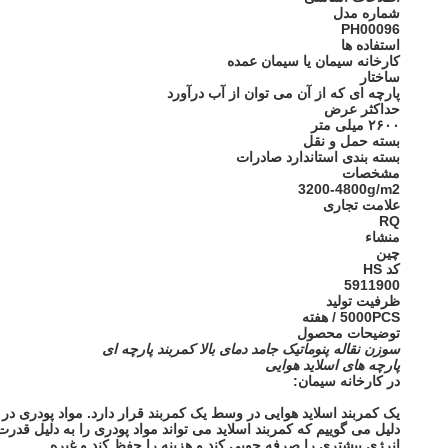
شماره مدل
PH00096
استفاده ها
کارخانه سیمان یا سیمان عمده
ساختار
پارچه ای که از آن می توان از آب درآورد
حداکثر عرض
۲۶۰۰ میلی متر
بسته حمل و نقل
بسته بندی استاندارد صادرات
مشخصات
3200-4800g/m2
علامت تجاری
RQ
منشاء
چین
کد HS
5911900
ظرفیت تولید
5000PCS / هفته
توضیحات محصول
سوزن نقاله پنوماتیک جامد دمای بالا کمربند پارچه ای
پارچه های اسلاید هوایی
در کارخانه سیمان:
یک کمربند اسلاید هوایی در وسط یک کمربند قرار دارد. مواد پودری در ب
دلیل می گوییم که کمربند اسلاید می تواند مواد پودری را به دلیل قدر
انرژی بیشتری را صرفه جویی کند و هزینه را حفظ کند و غیره