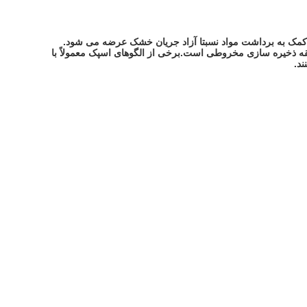
 کمک به برداشت مواد نسبتا آزاد جریان خشک عرضه می شود.
 است. واحدهای حمل کننده Airslide در طول 1.5 یا 3 متر بسته به طول شیب منطقه ذخیره سازی مخروطی است.برخی از الگوهای اسپک معمولاً با
د.