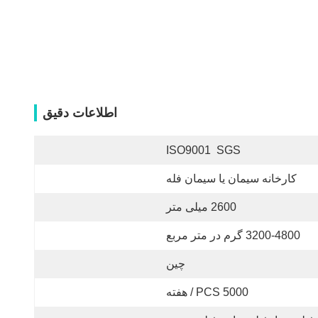
اطلاعات دقیق
ISO9001  SGS
کارخانه سیمان یا سیمان فله
2600 میلی متر
3200-4800 گرم در متر مربع
چین
5000 PCS / هفته