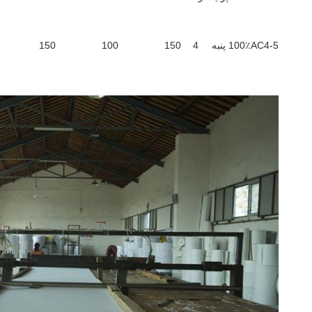
AC4-5
100٪ پنبه
4
150
100
150